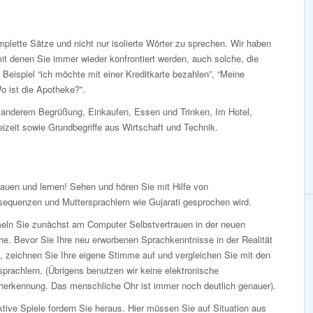
lette Sätze und nicht nur isolierte Wörter zu sprechen. Wir haben
t denen Sie immer wieder konfrontiert werden, auch solche, die
Beispiel “ich möchte mit einer Kreditkarte bezahlen”, “Meine
o ist die Apotheke?”.
anderem Begrüßung, Einkaufen, Essen und Trinken, Im Hotel,
eizeit sowie Grundbegriffe aus Wirtschaft und Technik.
auen und lernen! Sehen und hören Sie mit Hilfe von
sequenzen und Muttersprachlern wie Gujarati gesprochen wird.
ln Sie zunächst am Computer Selbstvertrauen in der neuen
e. Bevor Sie Ihre neu erworbenen Sprachkenntnisse in der Realität
, zeichnen Sie Ihre eigene Stimme auf und vergleichen Sie mit den
prachlern. (Übrigens benutzen wir keine elektronische
herkennung. Das menschliche Ohr ist immer noch deutlich genauer).
ktive Spiele fordern Sie heraus. Hier müssen Sie auf Situation aus