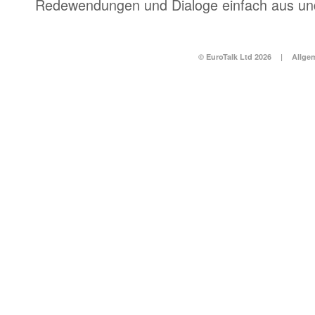
Redewendungen und Dialoge einfach aus und
© EuroTalk Ltd 2026
|
Allge