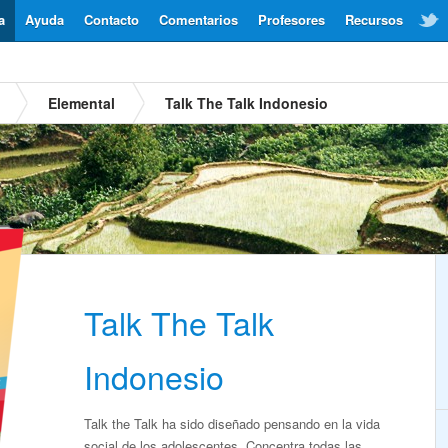
a
Ayuda
Contacto
Comentarios
Profesores
Recursos
Elemental
Talk The Talk Indonesio
Talk The Talk
Indonesio
Talk the Talk ha sido diseñado pensando en la vida
social de los adolescentes. Concentra todas las