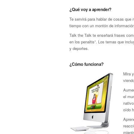
¿Qué voy a aprender?
Te servirá para hablar de cosas que 
tiempo con un montón de información 
Talk the Talk te enseñará frases com
en los penaltis”. Los temas que incluy
y deportes.
¿Cómo funciona?
Mira 
viendo
Aumen
el mun
nativo
oído 
Aprend
reacci
mient