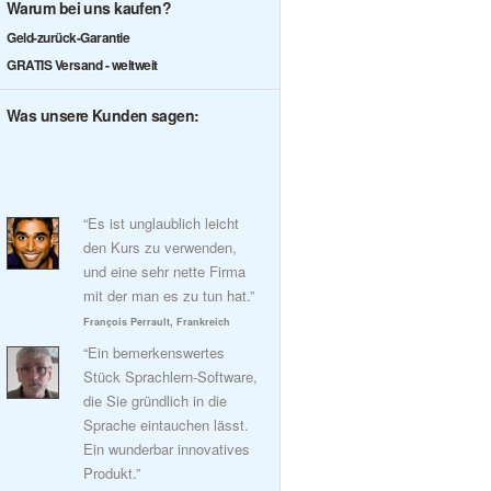
Warum bei uns kaufen?
Geld-zurück-Garantie
GRATIS Versand - weltweit
Was unsere Kunden sagen:
“Es ist unglaublich leicht
den Kurs zu verwenden,
und eine sehr nette Firma
mit der man es zu tun hat.”
François Perrault, Frankreich
“Ein bemerkenswertes
Stück Sprachlern-Software,
die Sie gründlich in die
Sprache eintauchen lässt.
Ein wunderbar innovatives
Produkt.”