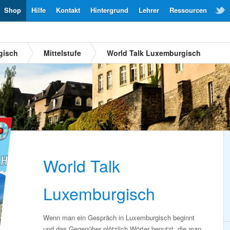
Shop
Hilfe
Kontakt
Hintergrund
Lehrer
Ressourcen
gisch
Mittelstufe
World Talk Luxemburgisch
World Talk
Luxemburgisch
Wenn man ein Gespräch in Luxemburgisch beginnt
und das Gegenüber plötzlich Wörter benutzt, die man