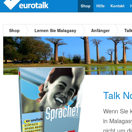
Shop
Hilfe
Kontakt
Shop
Lernen Sie Malagasy
Anfänger
Tal
Talk N
Wenn Sie k
in Malaga
nicht um d