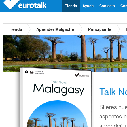
Tienda
Ayuda
Contacto
Com
Tienda
Aprender Malgache
Principiante
Talk 
Si eres nu
aspectos b
aprender, n