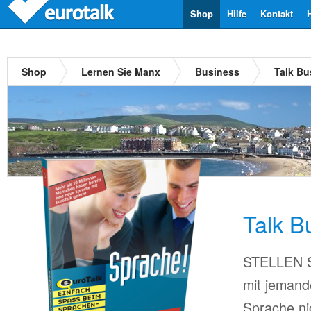
Shop
Hilfe
Kontakt
Shop
Lernen Sie Manx
Business
Talk B
Talk B
STELLEN Si
mit jemand
Sprache ni