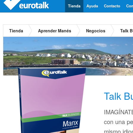
Tienda
Ayuda
Contacto
Com
Tienda
Aprender Manés
Negocios
Talk 
Talk B
IMAGÍNATE
con una pe
mismo idio