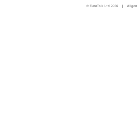
© EuroTalk Ltd 2026
|
Allge