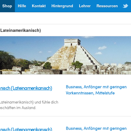
Shop
Hilfe
Kontakt
Hintergrund
Lehrer
Ressourcen
(Lateinamerikanisch)
Business, Anfänger mit geringen
anisch (Lateinamerikanisch)
Vorkenntnissen, Mittelstufe
ateinamerikanisch) und fühle dich
eschäften im Ausland.
Business, Anfänger mit geringen
anisch (Lateinamerikanisch)