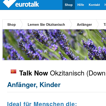
Shop
Hilfe
Kontakt
Shop
Lernen Sie Okzitanisch
Anfänger
T
Okzitanisch
(Downl
Talk Now
Anfänger, Kinder
Ideal für Menschen die: