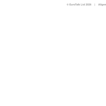
© EuroTalk Ltd 2026
|
Allge