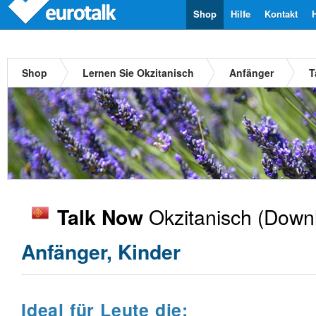
Shop
Hilfe
Kontakt
Shop
Lernen Sie Okzitanisch
Anfänger
T
Okzitanisch
(Downl
Talk Now
Anfänger, Kinder
Ideal für Leute die: