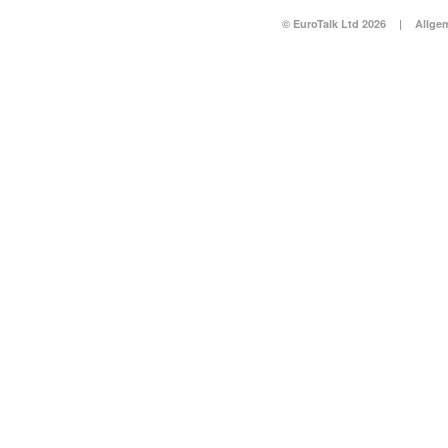
© EuroTalk Ltd 2026
|
Allge