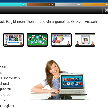
st. Es gibt neun Themen und ein allgemeines Quiz zur Auswahl.
z
für
n.
u überprüfen,
st und
grad zu
zufordern.
t dem
rmöglicht