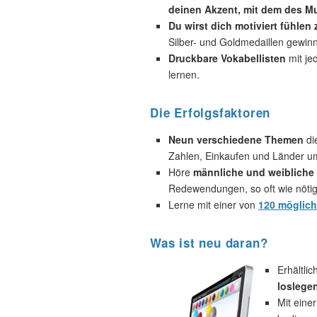
deinen Akzent, mit dem des Mu
Du wirst dich motiviert fühlen
Silber- und Goldmedaillen gewin
Druckbare Vokabellisten
mit je
lernen.
Die Erfolgsfaktoren
Neun verschiedene Themen
di
Zahlen, Einkaufen und Länder u
Höre
männliche und weibliche 
Redewendungen, so oft wie nötig
Lerne mit einer von
120 möglic
Was ist neu daran?
Erhältli
loslege
Mit eine