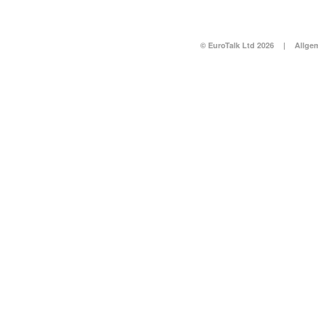
© EuroTalk Ltd 2026
|
Allge