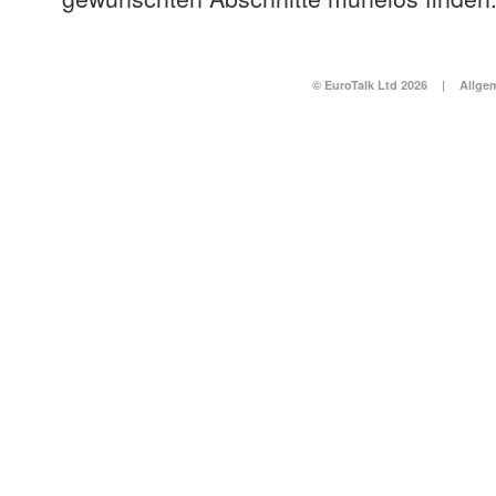
© EuroTalk Ltd 2026
|
Allge