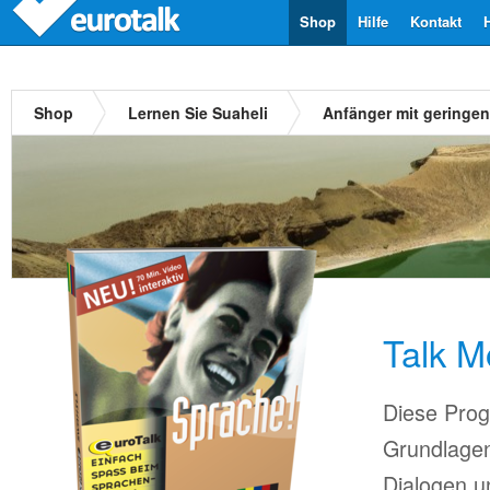
Shop
Hilfe
Kontakt
Shop
Lernen Sie Suaheli
Anfänger mit geringe
Talk M
Diese Prog
Grundlagen
Dialogen u