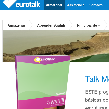
Armazenar
Assistência
Contacto
Armazenar
Aprender Suahili
Principiante +
Talk M
ESTE prog
básicas d
estruturas