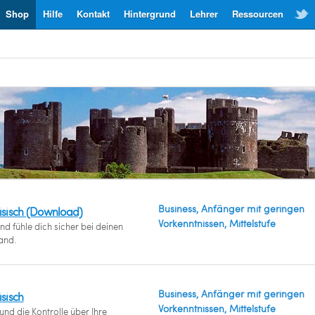
Shop
Hilfe
Kontakt
Hintergrund
Lehrer
Ressourcen
Business, Anfänger mit geringen
lisisch (Download)
Vorkenntnissen, Mittelstufe
nd fühle dich sicher bei deinen
and.
Business, Anfänger mit geringen
isisch
Vorkenntnissen, Mittelstufe
und die Kontrolle über Ihre