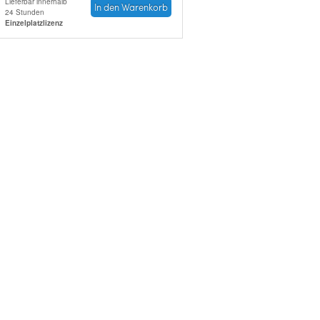
Lieferbar innerhalb
In den Warenkorb
24 Stunden
Einzelplatzlizenz