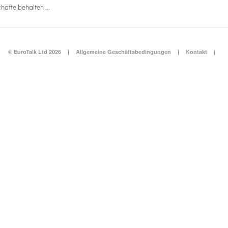
äfte behalten ...
© EuroTalk Ltd 2026
|
Allgemeine Geschäftsbedingungen
|
Kontakt
|