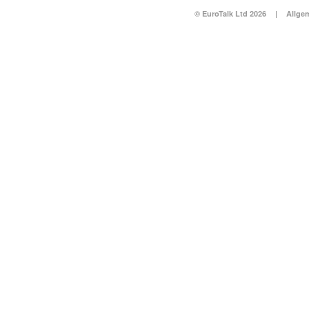
© EuroTalk Ltd 2026
|
Allge