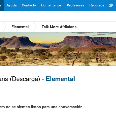
a
Ayuda
Contacto
Comentarios
Profesores
Recursos
Elemental
Talk More Afrikáans
ans
(Descarga) -
Elemental
ro no se sienten listos para una conversación