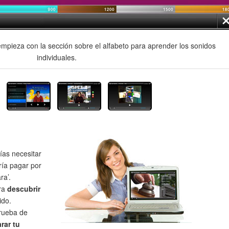
mpieza con la sección sobre el alfabeto para aprender los sonidos
individuales.
as necesitar
ría pagar por
ra’.
ra
descubrir
ido.
prueba de
rar tu