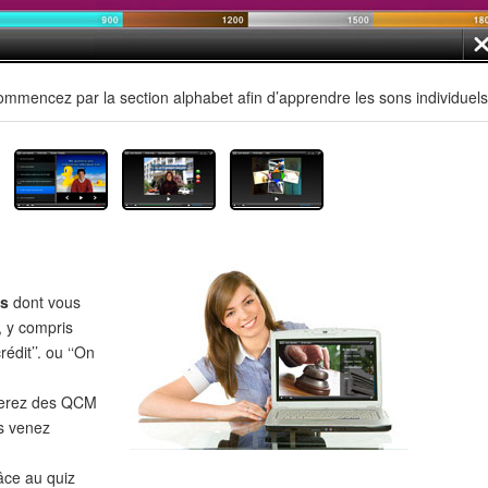
mmencez par la section alphabet afin d’apprendre les sons individuels
es
dont vous
, y compris
édit’’. ou ‘‘On
verez des QCM
s venez
âce au quiz