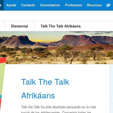
a
Ayuda
Contacto
Comentarios
Profesores
Recursos
Elemental
Talk The Talk Afrikáans
Talk The Talk
Afrikáans
Talk the Talk ha sido diseñado pensando en la vida
social de los adolescentes. Concentra todas las