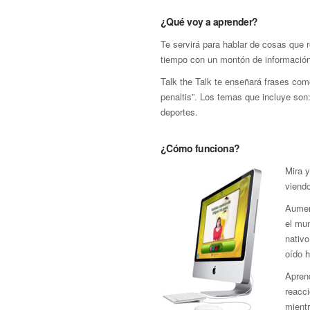
¿Qué voy a aprender?
Te servirá para hablar de cosas que 
tiempo con un montón de información 
Talk the Talk te enseñará frases co
penaltis”. Los temas que incluye son: 
deportes.
¿Cómo funciona?
Mira 
viendo
Aumen
el mun
nativo
oído 
Aprend
reacci
mient