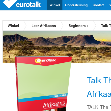
Winkel
Ondersteuning
Contact
V
Winkel
Leer Afrikaans
Beginners +
Talk 
Talk T
Afrika
TALK The T