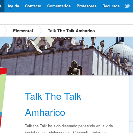
a
Ayuda
Contacto
Comentarios
Profesores
Recursos
Elemental
Talk The Talk Amharico
Talk The Talk
Amharico
Talk the Talk ha sido diseñado pensando en la vida
social de los adolescentes. Concentra todas las