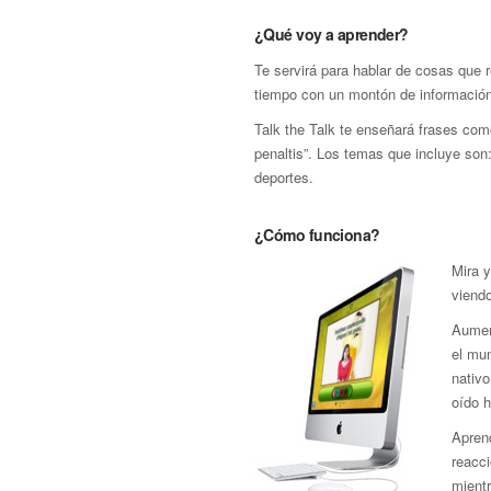
¿Qué voy a aprender?
Te servirá para hablar de cosas que 
tiempo con un montón de información 
Talk the Talk te enseñará frases co
penaltis”. Los temas que incluye son: 
deportes.
¿Cómo funciona?
Mira 
viendo
Aumen
el mun
nativo
oído 
Aprend
reacci
mient