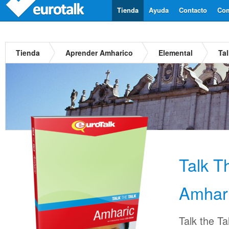
Tienda
Ayuda
Contacto
Com
Tienda
Aprender Amharico
Elemental
Ta
Talk T
Amhar
Talk the Ta