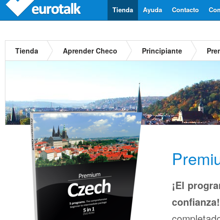
Tienda
Ayuda
Contacto
Com
Tienda
Aprender Checo
Principiante
Pre
Premi
¡El progra
confianza!
completado