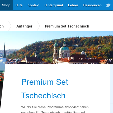
Shop
Hilfe
Kontakt
Hintergrund
Lehrer
Ressourcen
sch
Anfänger
Premium Set Tschechisch
Premium Set
Tschechisch
WENN Sie diese Programme absolviert haben,
sprechen Sie Tschechisch verständlich und