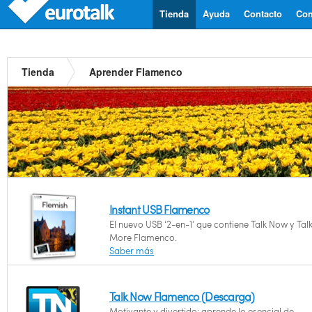
Tienda
Ayuda
Contacto
Com
Tienda
Aprender Flamenco
Instant USB Flamenco
El nuevo USB ‘2-en-1’ que contiene Talk Now y Tal
More Flamenco.
Saber más
Talk Now Flamenco (Descarga)
Motivante y divertido: aprende lo esencial de