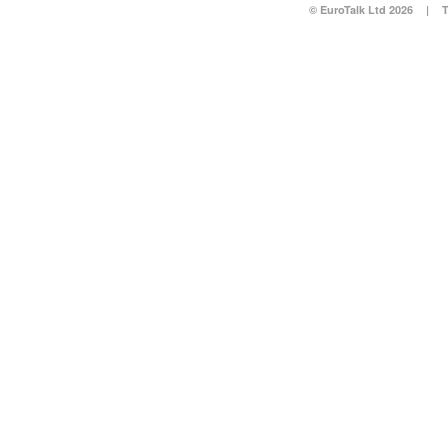
© EuroTalk Ltd 2026
|
T