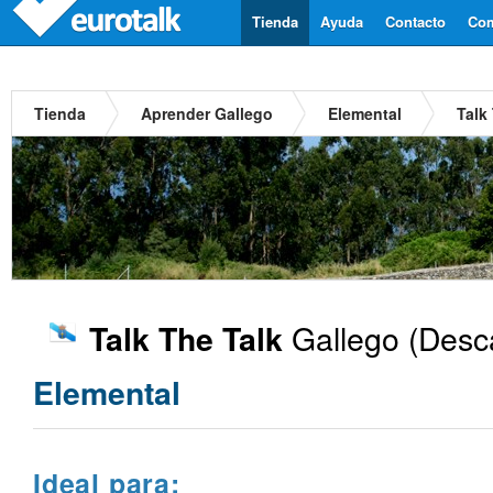
Tienda
Ayuda
Contacto
Com
Tienda
Aprender Gallego
Elemental
Talk
Gallego
(Desca
Talk The Talk
Elemental
Ideal para: