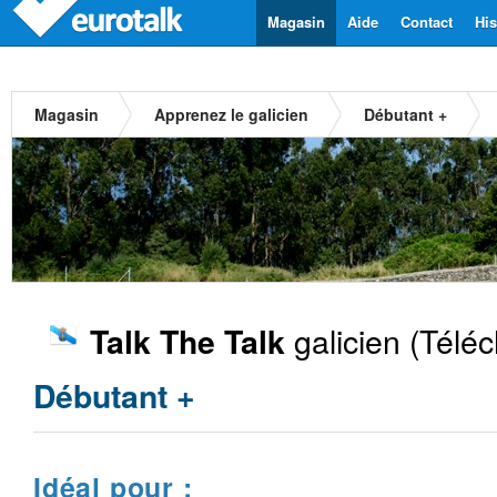
Magasin
Aide
Contact
His
Magasin
Apprenez le galicien
Débutant +
galicien
(Téléc
Talk The Talk
Débutant +
Idéal pour :