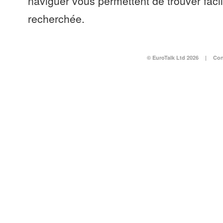
naviguer vous permettent de trouver faci
recherchée.
© EuroTalk Ltd 2026
|
Con