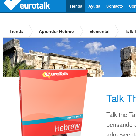
Tienda
Ayuda
Contacto
Com
Tienda
Aprender Hebreo
Elemental
Talk 
Talk T
Talk the Ta
pensando en
adolescent