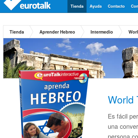
Tienda
Ayuda
Contacto
Com
Tienda
Aprender Hebreo
Intermedio
Worl
World 
Es fácil pe
una conver
persona co