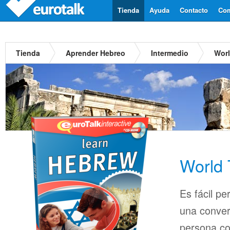
Tienda
Ayuda
Contacto
Com
Tienda
Aprender Hebreo
Intermedio
Worl
World 
Es fácil pe
una conver
persona co