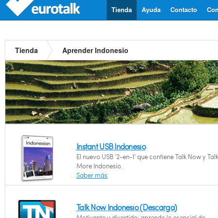
Tienda
Ayuda
Contacto
Com
Tienda
Aprender Indonesio
Instant USB Indonesio
El nuevo USB ‘2-en-1’ que contiene Talk Now y Tal
More Indonesio.
Saber más
Talk Now Indonesio (Descarga)
Motivante y divertido: aprende lo esencial de