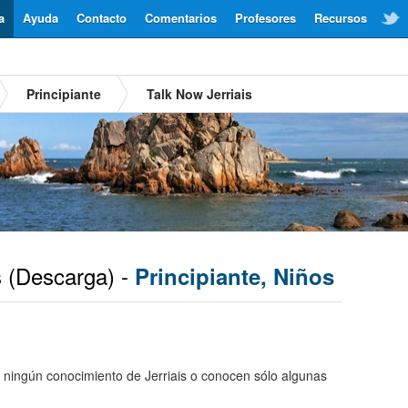
a
Ayuda
Contacto
Comentarios
Profesores
Recursos
Principiante
Talk Now Jerriais
s
(Descarga) -
Principiante, Niños
 ningún conocimiento de Jerriais o conocen sólo algunas