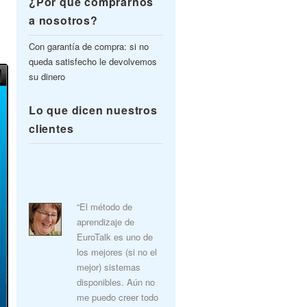
¿Por qué comprarnos
a nosotros?
Con garantía de compra: si no
queda satisfecho le devolvemos
su dinero
Lo que dicen nuestros
clientes
“El método de
aprendizaje de
EuroTalk es uno de
los mejores (si no el
mejor) sistemas
disponibles. Aún no
me puedo creer todo