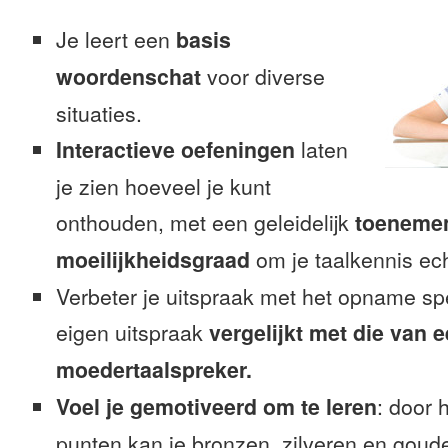
Je leert een
basis
woordenschat
voor diverse
situaties.
Interactieve oefeningen
laten
je zien hoeveel je kunt
onthouden, met een geleidelijk
toeneme
moeilijkheidsgraad
om je taalkennis ech
Verbeter je uitspraak met het opname sp
eigen uitspraak
vergelijkt met die van 
moedertaalspreker.
Voel je gemotiveerd om te leren
: door 
punten kan je bronzen, zilveren en goude