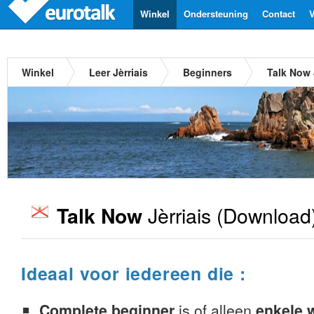
Winkel
Ondersteuning
Contact
V
Winkel
Leer Jèrriais
Beginners
Talk Now 
Jèrriais
(Download
Talk Now
Ideaal voor iedereen die :
Complete beginner
is of alleen
enkele 