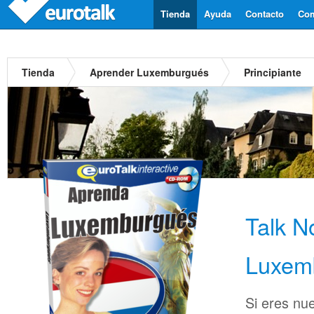
Tienda
Ayuda
Contacto
Com
Tienda
Aprender Luxemburgués
Principiante
Talk 
Luxem
Si eres nu