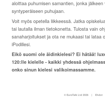
aloittaa puhumisen samantien, jonka jälkeen v
syntyperäiseen puhujaan.
Voit myös opetella liikkeessä. Jatka opiskelu
tai lautalla ilman tietokonetta. Tulosta vain o
sanaharjoitukset ja ota ne mukaasi tai lataa 
iPodillesi.
Eikö suomi ole äidinkielesi? Ei hätää! lu
120:lle kielelle - kaikki yhdessä ohjelmas
onko sinun kielesi valikoimassamme.
© EuroTalk Ltd 2026
|
Ehdot