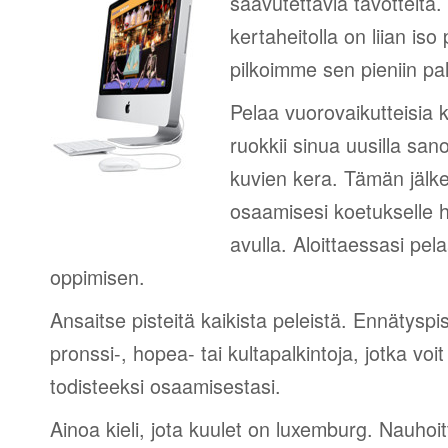
saavutettavia tavotteita
kertaheitolla on liian iso
pilkoimme sen pieniin palk
Pelaa vuorovaikutteisia k
ruokkii sinua uusilla sano
kuvien kera. Tämän jälk
osaamisesi koetukselle h
avulla. Aloittaessasi pel
oppimisen.
Ansaitse pisteitä kaikista peleistä. Ennätyspis
pronssi-, hopea- tai kultapalkintoja, jotka voi
todisteeksi osaamisestasi.
Ainoa kieli, jota kuulet on luxemburg. Nauhoit