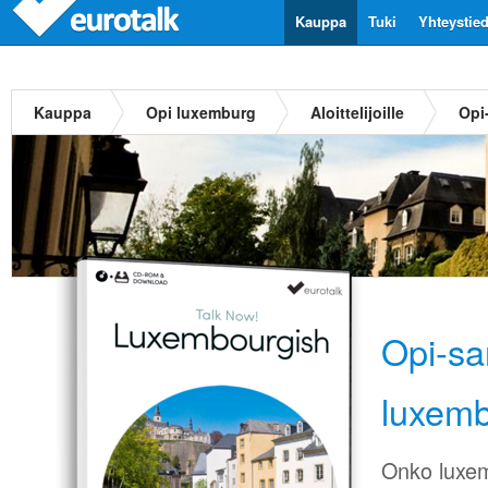
Kauppa
Tuki
Yhteystie
Kauppa
Opi luxemburg
Aloittelijoille
Opi
Opi-sa
luxem
Onko luxem