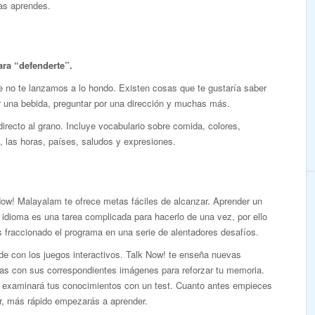
ras aprendes.
ara “defenderte”.
no te lanzamos a lo hondo. Existen cosas que te gustaría saber
dir una bebida, preguntar por una dirección y muchas más.
irecto al grano. Incluye vocabulario sobre comida, colores,
 las horas, países, saludos y expresiones.
Now! Malayalam te ofrece metas fáciles de alcanzar. Aprender un
idioma es una tarea complicada para hacerlo de una vez, por ello
 fraccionado el programa en una serie de alentadores desafíos.
de con los juegos interactivos. Talk Now! te enseña nuevas
ras con sus correspondientes imágenes para reforzar tu memoria.
 examinará tus conocimientos con un test. Cuanto antes empieces
r, más rápido empezarás a aprender.