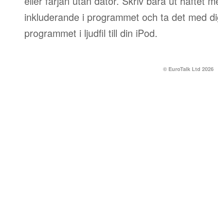
eller färjan utan dator. Skriv bara ut häftet 
inkluderande i programmet och ta det med dig
programmet i ljudfil till din iPod.
© EuroTalk Ltd 2026