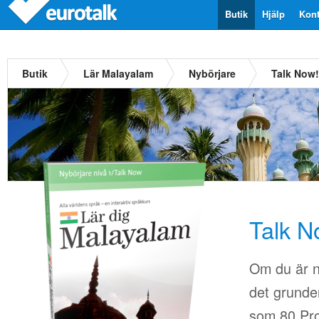
Butik
Hjälp
Kont
Butik
Lär Malayalam
Nybörjare
Talk Now
Talk N
Om du är n
det grunder
som 80.Pro