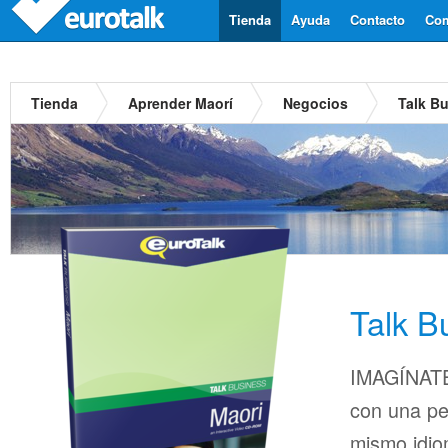
Tienda
Ayuda
Contacto
Com
Tienda
Aprender Maorí
Negocios
Talk B
Talk B
IMAGÍNATE
con una pe
mismo idio