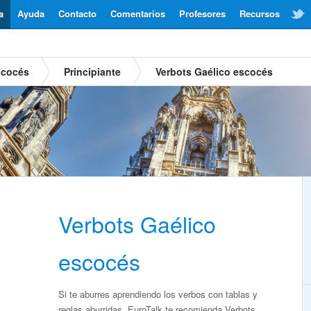
a
Ayuda
Contacto
Comentarios
Profesores
Recursos
scocés
Principiante
Verbots Gaélico escocés
Verbots Gaélico
escocés
Si te aburres aprendiendo los verbos con tablas y
reglas aburridas, EuroTalk te recomienda Verbots.