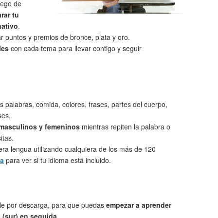
uego de
rar tu
nativo
.
 puntos y premios de bronce, plata y oro.
les
con cada tema para llevar contigo y seguir
s palabras, comida, colores, frases, partes del cuerpo,
ses.
 masculinos y femeninos
mientras repiten la palabra o
itas.
ra lengua utilizando cualquiera de los más de 120
ta
para ver si tu idioma está incluido.
le por descarga, para que puedas
empezar a aprender
 (sur) en seguida
.