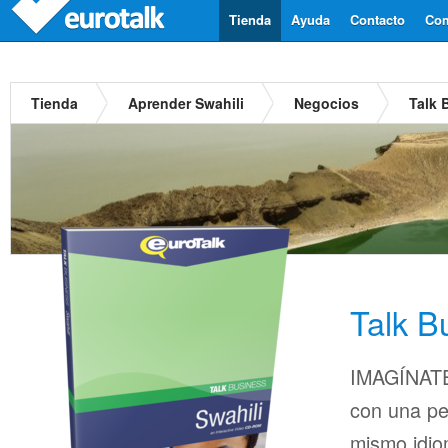
Tienda
Ayuda
Contacto
Com
Tienda
Aprender Swahili
Negocios
Talk 
Talk B
IMAGÍNATE
con una pe
mismo idio