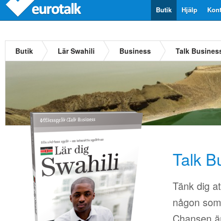
Butik
Hjälp
Kont
Butik
Lär Swahili
Business
Talk Busines
Talk B
Tänk dig at
någon som i
Chansen är