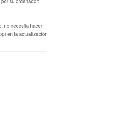
n por su ordenador:
o, no necesita hacer
app) en la actualización