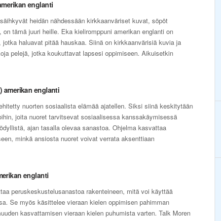
amerikan englanti
 säihkyvät heidän nähdessään kirkkaanväriset kuvat, söpöt
it, on tämä juuri heille. Eka kieliromppuni amerikan englanti on
e, jotka haluavat pitää hauskaa. Siinä on kirkkaanvärisiä kuvia ja
ja pelejä, jotka koukuttavat lapsesi oppimiseen. Aikuisetkin
) amerikan englanti
hitetty nuorten sosiaalista elämää ajatellen. Siksi siinä keskitytään
oihin, joita nuoret tarvitsevat sosiaalisessa kanssakäymisessä
yödyllistä, ajan tasalla olevaa sanastoa. Ohjelma kasvattaa
en, minkä ansiosta nuoret voivat verrata aksenttiaan
merikan englanti
taa peruskeskustelusanastoa rakenteineen, mitä voi käyttää
eissa. Se myös käsittelee vieraan kielen oppimisen pahimman
muuden kasvattamisen vieraan kielen puhumista varten. Talk Moren