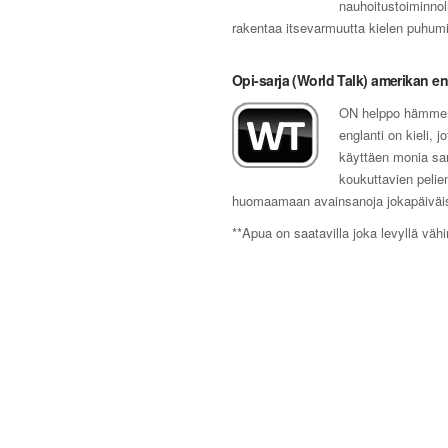
nauhoitustoiminnoll
rakentaa itsevarmuutta kielen puhumi
Opi-sarja (World Talk) amerikan en
ON helppo hämment
englanti on kieli, 
käyttäen monia sano
koukuttavien pelien
huomaamaan avainsanoja jokapäiväisis
**Apua on saatavilla joka levyllä vähin