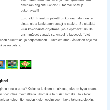
amerikan englanti luonnistuu täsmällisesti ja
uskottavasti!
EuroTalkin Premium paketti on korvaamaton vasta-
alottaneista keskitason osaajille saakka. Se sisältää
viisi kokonaista ohjelmaa
, jotka opettavat sinulle
ensimmäiset sanasi, sanontasi ja lauseesi. Tulet
maan aksenttiasi ja harjoittamaan kuuntelemistasi. Jokainen ohjelma
ä osa-alueista.
lanti
anti sinulle uutta? Kaikissa kielissä on alkeet, jotka on hyvä osata,
i 80-vuotias, työmatkalla ulkomailla tai turisti lomalla! Talk Now!
tarjoaa helpon tien uuden kielen oppimiseen, kuka tahansa oletkin.