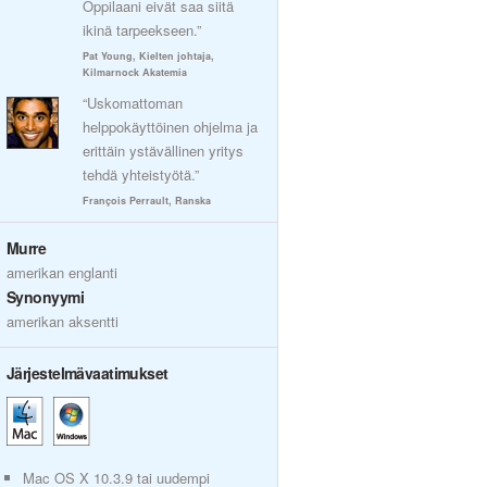
Oppilaani eivät saa siitä
ikinä tarpeekseen.”
Pat Young, Kielten johtaja,
Kilmarnock Akatemia
“Uskomattoman
helppokäyttöinen ohjelma ja
erittäin ystävällinen yritys
tehdä yhteistyötä.”
François Perrault, Ranska
Murre
amerikan englanti
Synonyymi
amerikan aksentti
Järjestelmävaatimukset
Mac OS X 10.3.9 tai uudempi