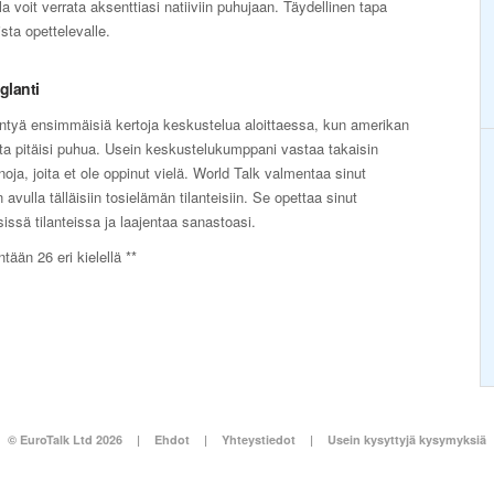
a voit verrata aksenttiasi natiiviin puhujaan. Täydellinen tapa
sta opettelevalle.
glanti
yä ensimmäisiä kertoja keskustelua aloittaessa, kun amerikan
jota pitäisi puhua. Usein keskustelukumppani vastaa takaisin
ja, joita et ole oppinut vielä. World Talk valmentaa sinut
 avulla tälläisiin tosielämän tilanteisiin. Se opettaa sinut
sä tilanteissa ja laajentaa sanastoasi.
tään 26 eri kielellä **
© EuroTalk Ltd 2026
|
Ehdot
|
Yhteystiedot
|
Usein kysyttyjä kysymyksiä