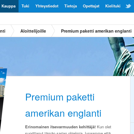
Kauppa
Tuki
Yhteystiedot
Tietoja
Opettajat
Kielituki
nti
Aloittelijoille
Premium paketti amerikan englanti
Premium paketti
amerikan englanti
Erinomainen itsevarmuuden kehittäjä!
Kun olet
suorittanut tämän sarjan ohjelmia, lupaamme että