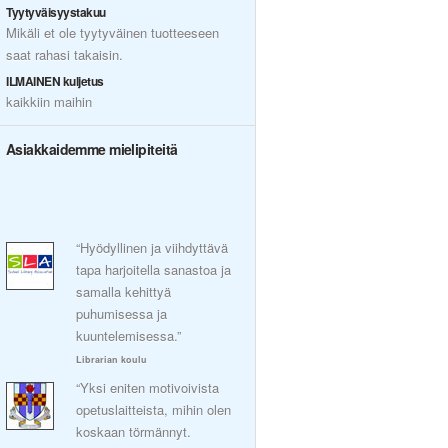
Tyytyväisyystakuu
Mikäli et ole tyytyväinen tuotteeseen
saat rahasi takaisin.
ILMAINEN kuljetus
kaikkiin maihin
Asiakkaidemme mielipiteitä
“Hyödyllinen ja viihdyttävä
tapa harjoitella sanastoa ja
samalla kehittyä
puhumisessa ja
kuuntelemisessa.”
Librarian koulu
“Yksi eniten motivoivista
opetuslaitteista, mihin olen
koskaan törmännyt.