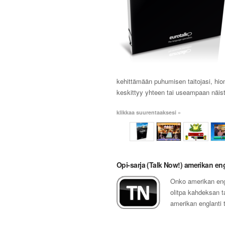
kehittämään puhumisen taitojasi, hio
keskittyy yhteen tai useampaan näist
klikkaa suurentaaksesi »
Opi-sarja (Talk Now!) amerikan eng
Onko amerikan engl
olitpa kahdeksan ta
amerikan englanti 