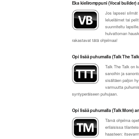
Eka kieliromppuni (Vocal builder) 
Jos lapsesi silmät
lelueläimet tai pel
suunniteltu lapsill
hulvattoman hausko
rakastavat tätä ohjelmaa!
Opi lisää puhumalla (Talk The Talk
Talk The Talk on ke
sanoihin ja sanont
sisältäen paljon h
varmuutta puhumise
syntyperäiseen puhujaan.
Opi lisää puhumalla (Talk More) a
Tämä ohjelma opet
erilaisissa tilant
haasteen: itsevar