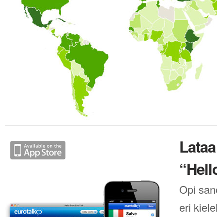
Lataa
“Hell
Opi san
eri kiel