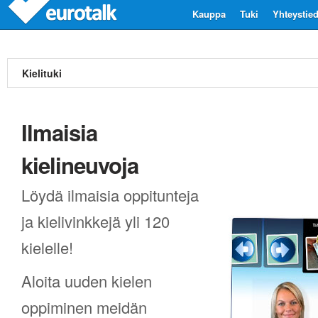
Kauppa
Tuki
Yhteystie
Kielituki
Ilmaisia
kielineuvoja
Löydä ilmaisia oppitunteja
ja kielivinkkejä yli 120
kielelle!
Aloita uuden kielen
oppiminen meidän