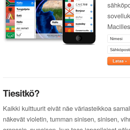
sähköpo
sovellu
Macilles
Lataa »
Tiesitkö?
Kaikki kulttuurit eivät näe väriasteikkoa samal
näkevät violetin, tumman sinisen, sinisen, vih
oranssin, punaisen, kun taas japanilaiset näk