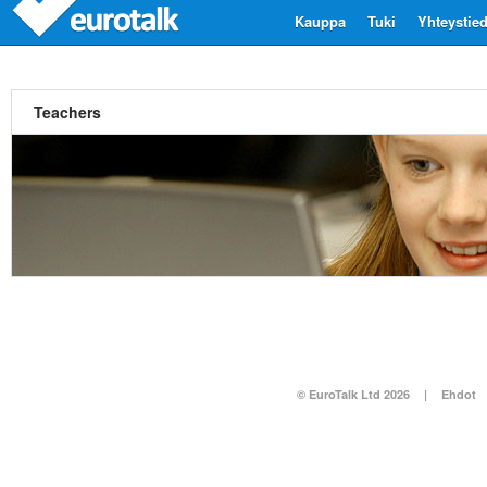
Kauppa
Tuki
Yhteystie
Teachers
© EuroTalk Ltd 2026
|
Ehdot